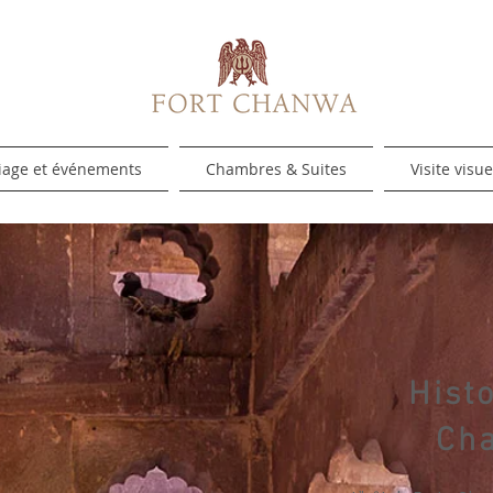
iage et événements
Chambres & Suites
Visite visue
Histo
Ch