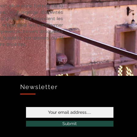
 est situé dans l’ombre de la
au et il regorge d’activités
 artisans qui travaillent les
t le bois pour les transformer
plexes au travers desquelles
s habilités transmises au fil
urs ancêtres.
Newsletter
Submit