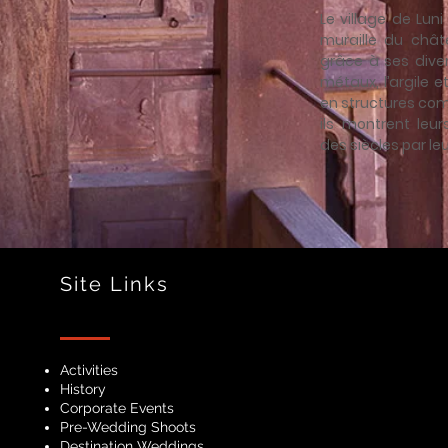
Le village de Luni
muraille du châte
grâce à ses divers
métaux, l’argile e
en structures com
ils montrent leur
des siècles par le
Site Links
Activities
History
Corporate Events
Pre-Wedding Shoots
Destination Weddings