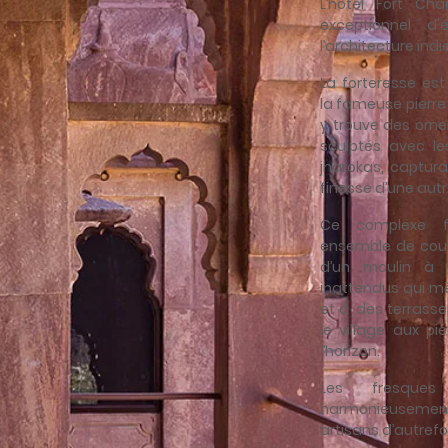
L’hôtel Fort C
exceptionnel d
l’architecture indi
La forteresse es
la fameuse pierre
y trouve des ornem
sculptés avec le
jharokas, captura
finesse d’une aut
Ce complexe f
ensemble de cour
d’un moulin à e
inattendus qui mè
et à des terrass
le village aux p
l’horizon.
Les fresques t
harmonieusement
artisans d’autrefo