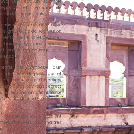
hanwa Luni est un exemple
'élégance et symétrie de
enne du dernier siècle.
t construite totalement avec
 de grès rouge de Jodhpur on
ents de treillis et de frises
s balcons typiques appelés
nt ainsi le romantisme et la
re époque.
ortifié se compose d’un
s, de tours, de passages et
au, ainsi que d’escaliers
nent à des pavillons secrets
es où le panorama embrasse
ieds et le dessert de Thar à
raditionnelles révèlent
 les habiletés des maîtres
is.