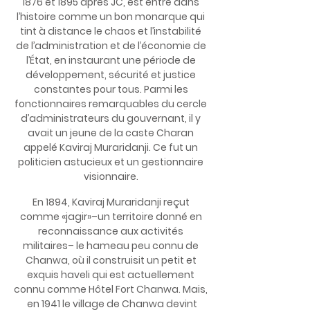
1876 et 1895 après JC, est entré dans
l’histoire comme un bon monarque qui
tint à distance le chaos et l’instabilité
de l’administration et de l’économie de
l’État, en instaurant une période de
développement, sécurité et justice
constantes pour tous. Parmi les
fonctionnaires remarquables du cercle
d’administrateurs du gouvernant, il y
avait un jeune de la caste Charan
appelé Kaviraj Muraridanji. Ce fut un
politicien astucieux et un gestionnaire
visionnaire.
En 1894, Kaviraj Muraridanji reçut
comme «jagir»–un territoire donné en
reconnaissance aux activités
militaires– le hameau peu connu de
Chanwa, où il construisit un petit et
exquis haveli qui est actuellement
connu comme Hôtel Fort Chanwa. Mais,
en 1941 le village de Chanwa devint